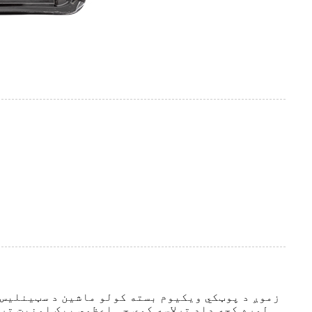
زموږ د پوټکي ویکیوم بسته کولو ماشین د سټینلیس م
لوړه کچه ډاډ ترلاسه کوي چې اعظمي پیک امنیت تر