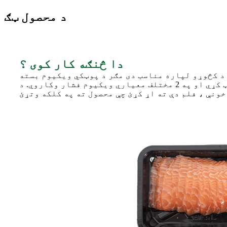
د محصول ټګ
دا څنګه کار کوی ؟
د کڅوړو لپاره مناسب دی مګر د پوټکي ویکیوم بسته
کولو ماشین د فلمونو لپاره کارول کیږي. دا ماشین کولی شي د پوستکي فلم په 2 ویکیوم چیمبر کې سپریټ کړي او په 2 مختلف معیاري ویکیوم فشار وکاروي. د