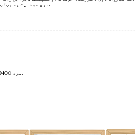
دوی موقعیت په چټکۍ سره بدلیدلی شي.دا خورا اسانه او کارول اسانه دي.
موږ کولی شو ستاسو لپاره ماشین تنظیم کړو، مګر د MOQ سره.