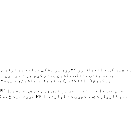
په چین کې د انعطاف وړ کڅوړې یو مخکښ تولید په توګه ، 
بسته بندۍ مختلف ماشین چمتو کړو چې د هر ډول ب
ویکیوم (د انفلاتبل) بسته بندۍ ماشین، د پوستکي خلا بسته کولو ماشین، د پنروک بسته بندۍ ماشین، د تودوخې کمولو ماشین، د بکس ډول ایر کنډیشنر بسته بندي.
غوره لید څخه ګټه پ