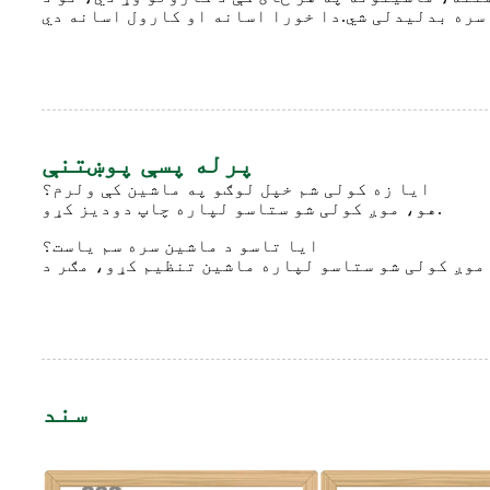
پرله پسې پوښتنې
ایا زه کولی شم خپل لوګو په ماشین کې ولرم؟
هو، موږ کولی شو ستاسو لپاره چاپ دودیز کړو.
ایا تاسو د ماشين سره سم یاست؟
سند