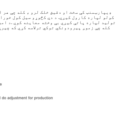
کله چې زموږ پیرودونکي توکي ترلاسه کړي که چیرې