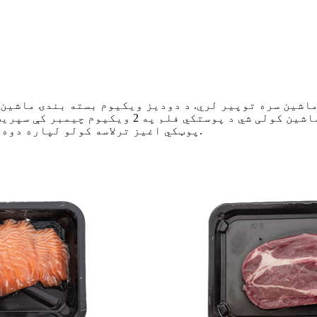
اشین سره توپیر لري. د دودیز ویکیوم بسته بندۍ ماشین 
پوټکي اغیز ترلاسه کولو لپاره دوه خونې ، فلم دې ته اړ کړئ چې محصول ته په کلکه وتړئ.