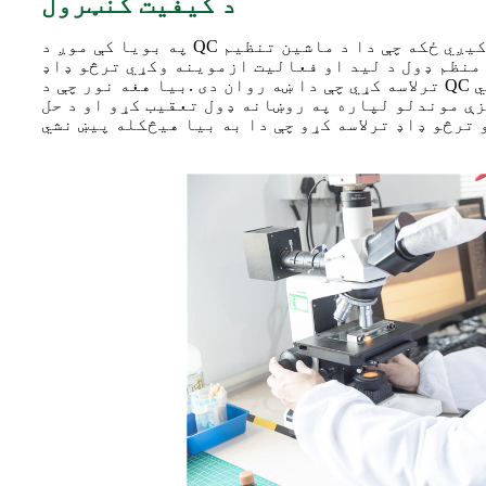
د کیفیت کنټرول
په بویا کې موږ د QC ډیپارټمنټ کې سخت او دقیق خلک لرو ، کله چې هر امر تولید پیل کړي لومړی 200 کڅوړې کثافاتو ته غورځول کیږي ځکه چې دا د ماشین تنظیم
 کول خورا مهم دي چې دوی یې ګوري.بیا به نور 1000 کڅوړې دوی به په منظم ډول د لید او فعالیت ازموینه وکړي ترڅو ډاډ
ترلاسه کړي چې دا ښه روان دی .بیا هغه نور چې د QC تولید لپاره پاتې کیږي بې وخته معاینه کوي .د امر پای ته رسیدو وروسته دوی د هرې بستې لپاره نمونه ساتي
زې موندلو لپاره په روښانه ډول تعقیب کړو او د حل