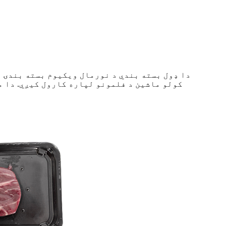
دا ډول بسته بندي د نورمال ویکیوم بسته بندۍ م