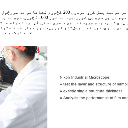
کولو لپاره کارول کیږي. د دې کڅوړو سیل
 دوی ولري. موږ ته د پوښتنو فیډبیک موږ کولی شو د ستون
لاره ترلاسه کړو ترڅو ډاډ ترلاسه کړو چې دا به بیا هیڅکله پیښ نشي.