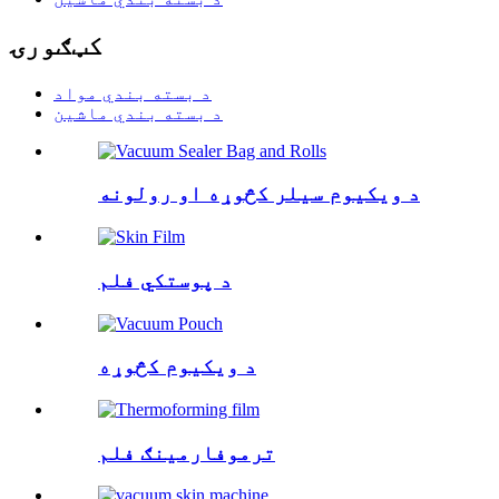
کټګورۍ
د بسته بندي مواد
د بسته بندي ماشین
د ویکیوم سیلر کڅوړه او رولونه
د پوستکي فلم
د ویکیوم کڅوړه
ترموفارمینګ فلم