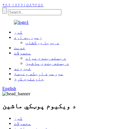
+۸۶ ۱۸۲۶۱۵۸۹۲۵۸
کور
زموږ په اړه
د بویا ورکشاپ
خدمت
محصولات
د بسته بندي مواد
د بسته بندي ماشین
خبرونه
موږ سره اړیکه ونیسئ
ډاونلوډ کړئ
English
د ویکیوم پوټکي ماشین
کور
محصولات
د بسته بندي ماشین