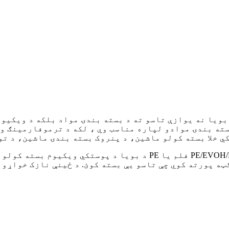
بویا نه یوازې تاسو ته د بسته بندۍ مواد بلکه د ویکیوم
سته بندۍ موادو لپاره مناسب وي ، لکه د ترموفارمینګ و
د بویا د پوستکي ویکیوم بسته کولو ماشین د کارولو پراخه ساحې ګټ
ورته کوي چې تاسو یې بسته کوئ. د ځینې نازک خواړو محصولاتو لپاره مناسب ی