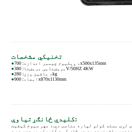
تخنیکي مشخصات
د ویکیوم چیمبر اندازه: 700x500x135mm
●
بریښنایی بریښنا: 380V/50HZ 4KW
●
د ماشین وزن: 280kg
●
ابعاد: 900x870x1130mm
●
کلیدي ځانګړتیاوې:
ی لړۍ بسته کولو لپاره مناسب دي.د مهر سیوم کیفیت
ننه، ماشینونه په هر ځای کې د کارولو وړ دي، نو د