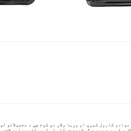
وادو کارول کیږي او وړیا ولاړ دي کوم چې د محصولاتو لو
لاسه کیږي.د دوی د ګرځنده چوکاټ او کمپیکٹ ډیزاین څخه م