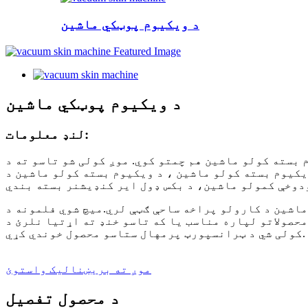
د ویکیوم پوټکي ماشین
د ویکیوم پوټکي ماشین
لنډ معلومات:
 بسته کولو ماشین هم چمتو کوي. موږ کولی شو تاسو ته د
یکیوم بسته کولو ماشین ، د ویکیوم بسته کولو ماشین د
ې لري.میچ شوي فلمونه د PE فلم یا PE/EVOH/PE فلم دي. دا د بسته بندۍ یو نوی ډول دی چې د محصول
ا که تاسو خنډ ته اړتیا نلرئ د PE فلم کارولی شئ. د دوړې ضد لپاره .دا
کولی شي د ټرانسپورټ پرمهال ستاسو محصول خوندي کړي.
موږ ته بریښنالیک واستوئ
د محصول تفصیل